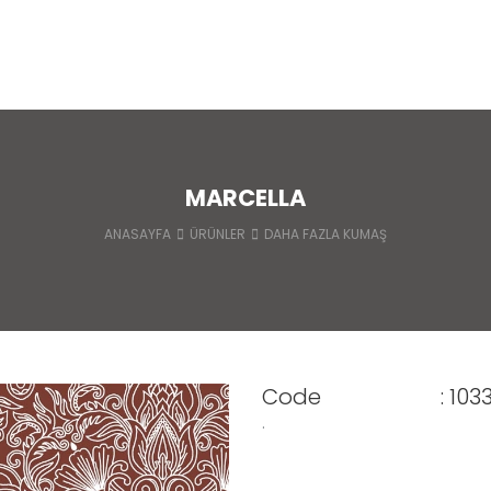
MARCELLA
ANASAYFA
ÜRÜNLER
DAHA FAZLA KUMAŞ
Code
: 103
.