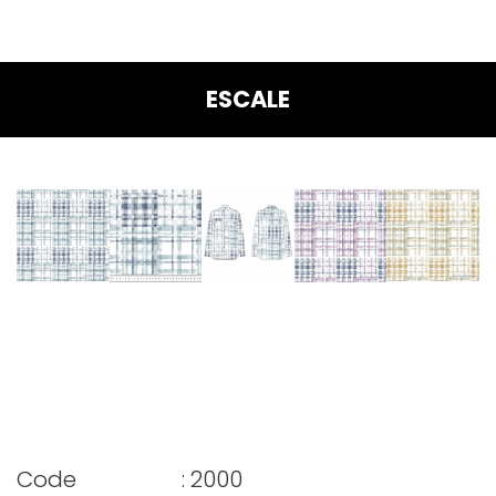
ANASAYFA
KURUMSAL
ESCALE
ÜRETIM
AR-GE MERKEZI
ÜRÜNLER
SERTIFIKALAR
İLETIŞIM
Code
: 2000