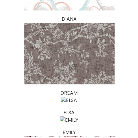
DIANA
DREAM
ELSA
EMILY